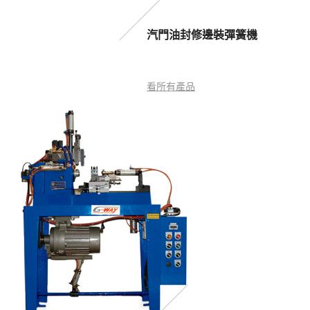
汽門油封修邊裝彈簧機
看所有產品