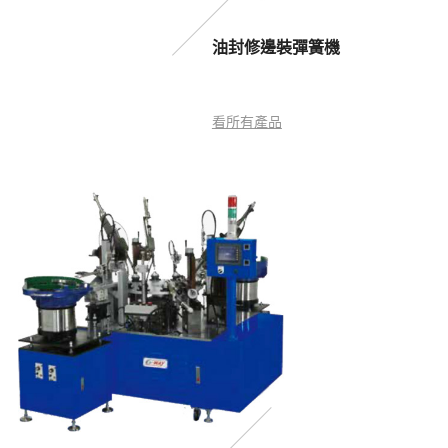
油封修邊裝彈簧機
看所有產品