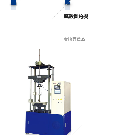
鐵殼倒角機
看所有產品