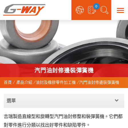
0
汽門油封修邊裝彈簧機
首頁
產品介紹
油封及橡膠零件加工機
汽門油封修邊裝彈簧機
選單
吉瑞製造直線型和旋轉型汽門油封修整和裝彈簧機。它們都
對零件進行分類以找出好零件和缺陷零件。